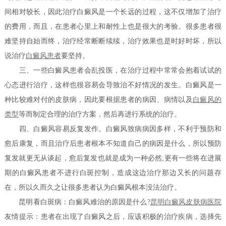
间相对较长，因此治疗白癜风是一个长远的过程，这不仅增加了治疗
的费用，而且，在患者心里上和耐性上也是很大的考验。很多患者很
难坚持自始而终，治疗经常断断续续，治疗效果也是时好时坏，所以
说治疗
白癜风患者
要坚持。
三、一些白癜风患者会乱投医，在治疗过程中常常会抱着试试的
心态进行治疗，这样也很容易会导致治不好情况的发生。白癜风是一
种比较难对付的皮肤病，因此要根据患者的病因、病情以及
白癜风的
类型
等而制定合理的治疗方案，然后再进行系统的治疗。
四、白癜风容易反复发作。白癜风致病病因多样，不利于预防和
愈后康复，而且治疗后患者根本不知道自己的病因是什么，所以预防
复发就更无从谈起，愈后复发也就是成为一种必然;更有一些将在进展
期的白癜风患者不进行白斑控制，造成这边治疗那边又长的问题存
在，所以久而久之让很多患者认为白癜风根本没法治疗。
昆明看白斑病：白癜风难治的原因是什么?
昆明白癜风皮肤病医院
友情提示：患者在出现了白癜风之后，应该积极的治疗疾病，选择先