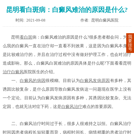
昆明看白斑病：白癜风难治的原因是什么?
时间: 2021-09-08
作者: 昆明白癜风医院
我
昆明
看白斑
病：白癜风难治的原因是什么?很多患者都会问，为什
要
挂
么我的白癜风一直在治疗却一直看不到效果，这是因为白癜风本身就
号
是比较难治疗的，并且在治疗过程中没有做好护理工作，也会对治疗
造成影响。那么，白癜风白斑难治的原因具体是什么呢?下面看看昆明
治疗白癜风
医院医生的介绍。
一、
白癜风的病因
很模糊。目前认为
白癜风发病原因
有多种，其
诱因比较复杂，是什么原因导致白癜风发病这一问题现在医学上没有
一个定论。目前认为白癜风发病原因有多种，其诱因比较复杂。无法
定因，也就无法对症下药，这是
白癜风治疗
难点的首要原因。
二、白癜风治疗时间过于长，很多人很难持之以恒。白癜风治疗
时间因患者病程长短轻重而异，病程时间长、病情稍重的患者治疗时