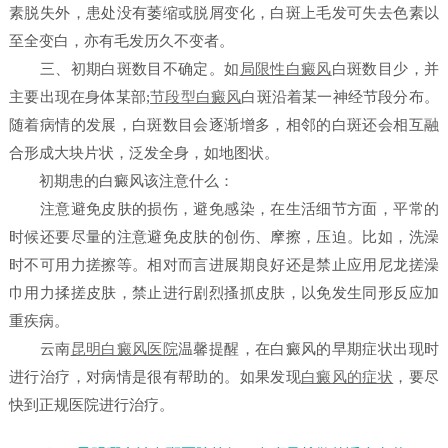
素脱失外，患处没有萎缩或脱屑变化，白斑上毛发可失去色素以
至全变白，亦有毛发历久不变者。
三、初期白斑数目不确定。如
局限性白癜风
白斑数目少，并
主要出现在身体某部;
节段型白癜风
白斑沿着某一神经节段分布。
随着病情的发展，白斑数目会逐渐增多，相邻的白斑还会相互融
合形成大块片状，泛发全身，如地图状。
初期患的白癜风该注意什么：
注意避免皮肤的损伤，避免感染，在生活细节方面，平常的
时候还要尽量的注意避免皮肤的创伤、摩擦，压迫。比如，洗澡
时不可用力搓擦等。相对而言进展期良好还是禁止应用尼龙搓澡
巾用力揉搓皮肤，禁止进行剧烈搔抓皮肤，以免发生同形反应加
重疾病。
云南
昆明白癜风医院
温馨提醒，在白癜风的早期症状出现时
进行治疗，对病情是很有帮助的。如果发现
白癜风的症状
，要尽
快到正规医院进行治疗。