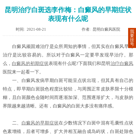
昆明治疗白斑选李作梅：白癜风的早期症状
表现有什么呢
时间: 2021-08-21
作者: 昆明白癜风医院
我
要
挂
号
白癜风顽固难治疗是众所周知的事情，但其实在白癜风早期
治疗是比较容易的。所以对于白癜风一定要早发现早治疗。那
么，
白癜风的初期症状
表现有什么呢?下面我们和昆明
治疗白癜风
医院来一起看一下。
一、白癜风发病早期白斑可能呈点状出现，但其具有自己的
特点，即早期白斑脱色程度比较轻，与周围正常皮肤界限十分模
糊，且白斑颜色会随时间而逐渐加深、范围逐渐扩大，与皮肤的
界限越来越清晰。还有，白癜风的白斑大多没有痛痒感。
二、
白癜风的早期症状
在少数情况下白斑中混有毛囊性点状
色素增殖，后者可增多、扩大并相互融合成岛屿状，白斑处除色