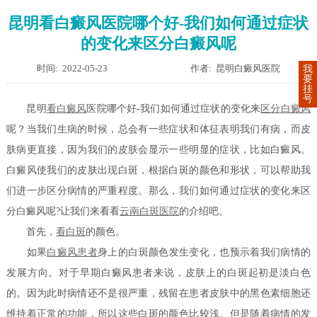
昆明看白癜风医院哪个好-我们如何通过症状
的变化来区分白癜风呢
时间: 2022-05-23
作者: 昆明白癜风医院
我
要
挂
号
昆明
看白癜风
医院哪个好-我们如何通过症状的变化来
区分白癜风
呢？当我们生病的时候，总会有一些症状和体征表明我们有病，而皮
肤病更直接，因为我们的皮肤会显示一些明显的症状，比如白癜风。
白癜风使我们的皮肤出现白斑，根据白斑的颜色和形状，可以帮助我
们进一步区分病情的严重程度。那么，我们如何通过症状的变化来区
分白癜风呢?让我们来看看
云南白斑医院
的介绍吧。
首先，
看白斑
的颜色。
如果
白癜风患者
身上的白斑颜色发生变化，也预示着我们病情的
发展方向。对于早期白癜风患者来说，皮肤上的白斑起初是淡白色
的。因为此时病情还不是很严重，残留在患者皮肤中的黑色素细胞还
维持着正常的功能，所以这些白斑的颜色比较浅。但是随着病情的发