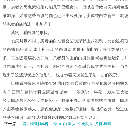
展，患者的黑色素细胞功能几乎已经丧失，所以会导致白斑的颜色逐
渐加深。如果这些白斑的颜色已经由浅变深，变成纯白或瓷白，就说
明患者的病情进一步加深了。
其次，看白斑的形状。
发病时期不同，患者的白斑也会呈现形状上的改动，比如说初期
的白癜风患者身体上所呈现的白斑边界是不清晰的，并且数量也不
多。可是随着病况的开展，患者身体上的白斑数量就会明显增多，并
且面积也会进一步的扩散，相邻的白斑也会融合成大片的白斑，当呈
现出了这些形状上的改动时，也提示着病况发生了进一步的改变。
昆明看白癜风医院哪个好-我们如何通过症状的变化来区分白癜风
呢？
云南白癜风专科医院
温馨提示：一般来说，早期
白癜风症状
较
轻，白斑颜色较轻，面积较小，数量不多。但随着疾病的发展，白斑
的面积会越来越大，颜色会加深，这很好理解，也很好区分，经过这
些基本知识，就可以对白癜风的病况做出开始的判断。
昆明去哪里看白斑病-白癜风的晚期症状有哪些
下一篇：