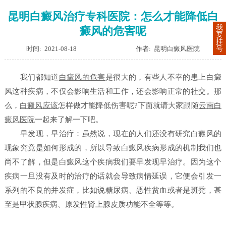
昆明白癜风治疗专科医院：怎么才能降低白
我
癜风的危害呢
要
挂
时间: 2021-08-18
作者: 昆明白癜风医院
号
我们都知道
白癜风的危害
是很大的，有些人不幸的患上白癜
风这种疾病，不仅会影响生活和工作，还会影响正常的社交。那
么，
白癜风应该
怎样做才能降低伤害呢?下面就请大家跟随
云南白
癜风医院
一起来了解一下吧。
早发现，早治疗：虽然说，现在的人们还没有研究白癜风的
现象究竟是如何形成的，所以导致白癜风疾病形成的机制我们也
尚不了解，但是白癜风这个疾病我们要早发现早治疗。因为这个
疾病一旦没有及时的治疗的话就会导致病情延误，它便会引发一
系列的不良的并发症，比如说糖尿病、恶性贫血或者是斑秃，甚
至是甲状腺疾病、原发性肾上腺皮质功能不全等等。