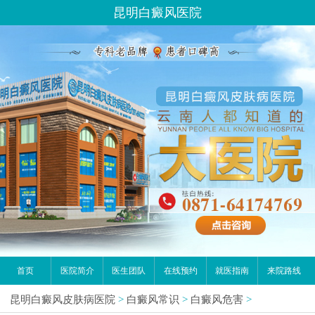
昆明白癜风医院
首页
医院简介
医生团队
在线预约
就医指南
来院路线
昆明白癜风皮肤病医院
>
白癜风常识
>
白癜风危害
>