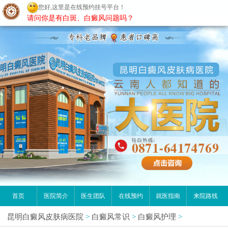
您好,这里是在线预约挂号平台！
昆明白癜风医院
请问你是有白斑、白癜风问题吗？
首页
医院简介
医生团队
在线预约
就医指南
来院路线
昆明白癜风皮肤病医院
>
白癜风常识
>
白癜风护理
>