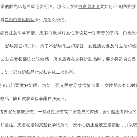
异常的眼光比起白斑还要可怕。那么，女性
白癜风患者
要如何正确护理?
一看
昆明白癜风医院
医生是怎么说的。
者要注意科学护肤。患有白癜风对女性来说是一项痛苦的事情。白斑出
象，影响家庭和工作。为了不影响作业和家庭，女性朋友要及时医治和检
为皮肤在受损部位比较敏感，所以患者在选择护肤品时，要选择适合自己
品，防止部分护肤品对皮肤造成二次伤害。
患者出门要做好防晒。为防止强光照射导致病情加重，女性朋友外出时
等物品，防止皮肤直接暴露在强光下。
者要避免皮肤损伤。一些跌打损伤或冲突造成的擦伤，会引起患者部位的
播和蔓延。患者在接触某些化学物质时，应小心防止皮肤直接接触，并采