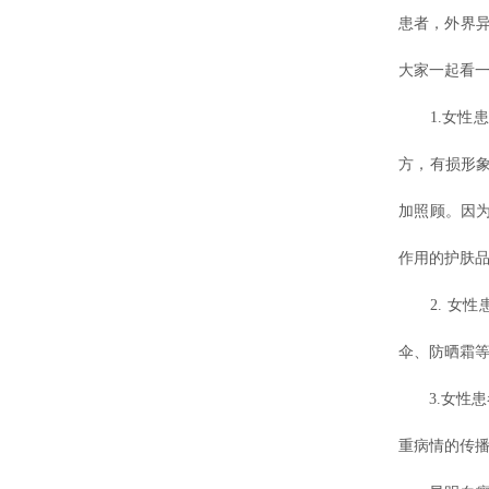
患者，外界
大家一起看
1.女性患
方，有损形
加照顾。因
作用的护肤
2. 女性
伞、防晒霜
3.女性患
重病情的传