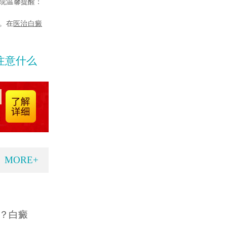
院温馨提醒：
。在
医
治白癜
注意什么
MORE+
？白癜