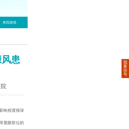
来院路线
癜风患
我
要
挂
号
医院
影响程度很深
等显眼部位的