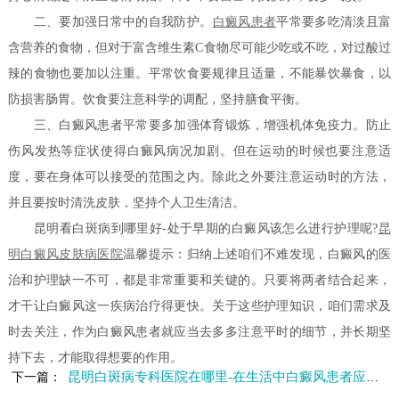
二、要加强日常中的自我防护。
白癜风患者
平常要多吃清淡且富
含营养的食物，但对于富含维生素C食物尽可能少吃或不吃，对过酸过
辣的食物也要加以注重。平常饮食要规律且适量，不能暴饮暴食，以
防损害肠胃。饮食要注意科学的调配，坚持膳食平衡。
三、白癜风患者平常要多加强体育锻炼，增强机体免疫力。防止
伤风发热等症状使得白癜风病况加剧。但在运动的时候也要注意适
度，要在身体可以接受的范围之内。除此之外要注意运动时的方法，
并且要按时清洗皮肤，坚持个人卫生清洁。
昆明看白斑病到哪里好-处于早期的白癜风该怎么进行护理呢?
昆
明白癜风皮肤病医院
温馨提示：归纳上述咱们不难发现，白癜风的医
治和护理缺一不可，都是非常重要和关键的。只要将两者结合起来，
才干让白癜风这一疾病治疗得更快。关于这些护理知识，咱们需求及
时去关注，作为白癜风患者就应当去多多注意平时的细节，并长期坚
持下去，才能取得想要的作用。
昆明白斑病专科医院在哪里-在生活中白癜风患者应该如何护理好自
下一篇：