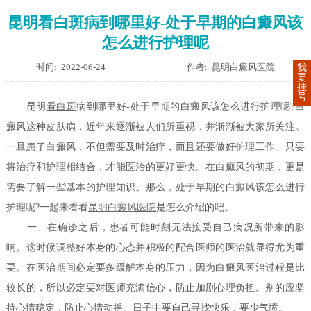
昆明看白斑病到哪里好-处于早期的白癜风该
怎么进行护理呢
时间: 2022-06-24
作者: 昆明白癜风医院
我
要
挂
号
昆明
看白斑
病到哪里好-处于早期的白癜风该怎么进行护理呢?白
癜风这种皮肤病，近年来逐渐被人们所重视，并渐渐被大家所关注。
一旦患了白癜风，不但需要及时治疗，而且还要做好护理工作。只要
将治疗和护理相结合，才能医治的更好更快。在白癜风的初期，更是
需要了解一些基本的护理知识。那么，处于早期的白癜风该怎么进行
护理呢?一起来看看
昆明白癜风医院
是怎么介绍的吧。
一、在确诊之后，患者可能时刻无法接受自己病况所带来的影
响。这时候调整好本身的心态并积极的配合医师的医治就显得尤为重
要。在医治期间必定要多缓解本身的压力，因为白癜风医治过程是比
较长的，所以必定要对医师充满信心，防止加剧心理负担。别的应坚
持心情稳定，防止心情动摇。日子中要自己寻找快乐，要少气愤。