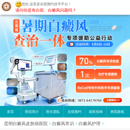
您好,这里是在线预约挂号平台！
昆明白癜风医院
请问你是有白斑、白癜风问题吗？
首页
医院简介
医生团队
在线预约
就医指南
来院路线
昆明白癜风皮肤病医院
>
白癜风常识
>
白癜风护理
>