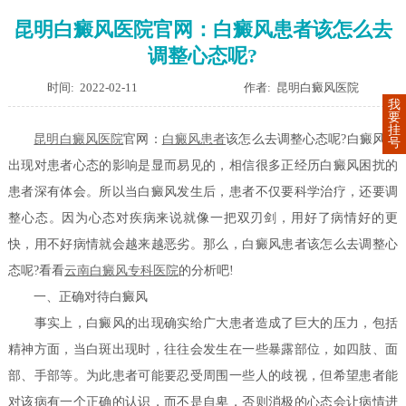
昆明白癜风医院官网：白癜风患者该怎么去
调整心态呢?
时间: 2022-02-11
作者: 昆明白癜风医院
我
要
挂
昆明白癜风医院
官网：
白癜风患者
该怎么去调整心态呢?白癜风的
号
出现对患者心态的影响是显而易见的，相信很多正经历白癜风困扰的
患者深有体会。所以当白癜风发生后，患者不仅要科学治疗，还要调
整心态。因为心态对疾病来说就像一把双刃剑，用好了病情好的更
快，用不好病情就会越来越恶劣。那么，白癜风患者该怎么去调整心
态呢?看看
云南白癜风专科医院
的分析吧!
一、正确对待白癜风
事实上，白癜风的出现确实给广大患者造成了巨大的压力，包括
精神方面，当白斑出现时，往往会发生在一些暴露部位，如四肢、面
部、手部等。为此患者可能要忍受周围一些人的歧视，但希望患者能
对该病有一个正确的认识，而不是自卑，否则消极的心态会让病情进