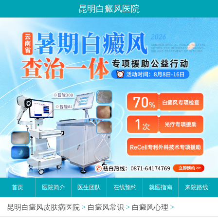
昆明白癜风医院
首页
医院简介
医生团队
在线预约
就医指南
来院路线
昆明白癜风皮肤病医院
>
白癜风常识
>
白癜风心理
>