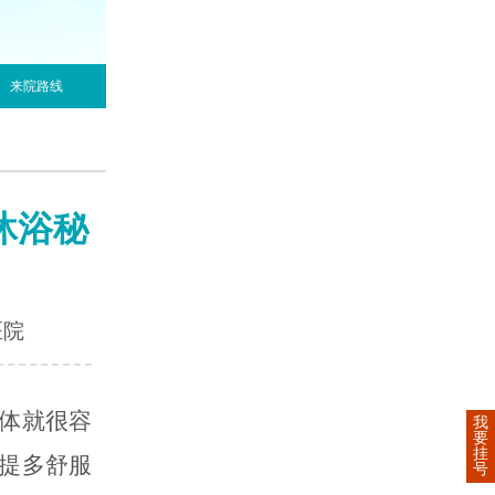
来院路线
沐浴秘
医院
体就很容
我
要
挂
提多舒服
号