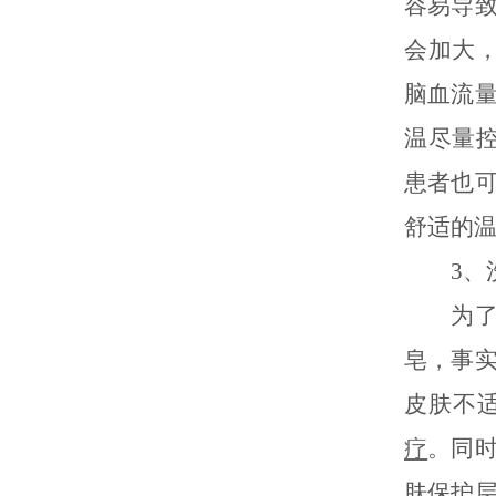
容易导
会加大
脑血流
温尽量控
患者也
舒适的
3、洗
为了能
皂，事
皮肤不
疗
。同
肤保护