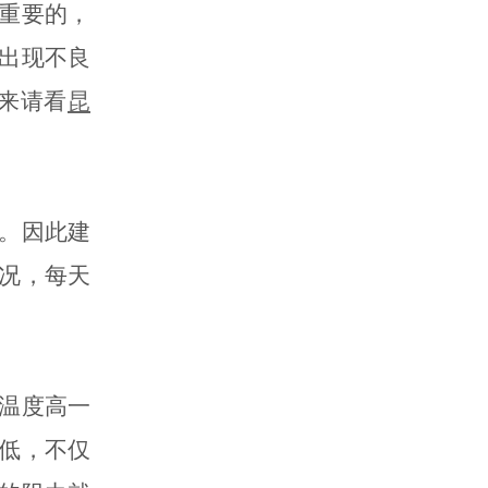
重要的，
出现不良
来请看
昆
。因此建
况，每天
温度高一
低，不仅