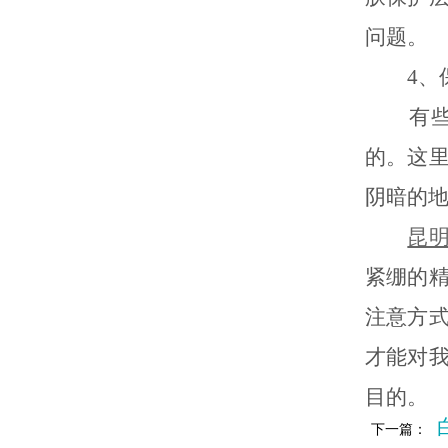
问题。
4、保
有些患
的。这
阴暗的
昆
紧绷的
注意方
才能对
目的。
下一篇：