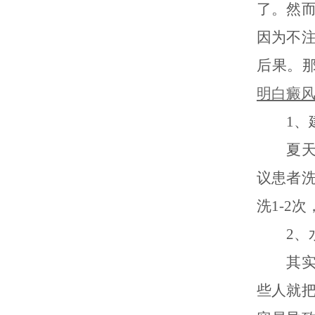
了。然
因为不
后果。
明白癜
1、建
夏天气
议患者
洗1-2
2、水
其实我
些人就