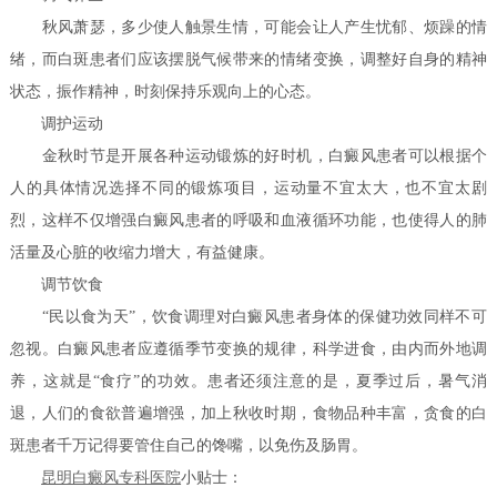
秋风萧瑟，多少使人触景生情，可能会让人产生忧郁、烦躁的情
绪，而白斑患者们应该摆脱气候带来的情绪变换，调整好自身的精神
状态，振作精神，时刻保持乐观向上的心态。
调护运动
金秋时节是开展各种运动锻炼的好时机，白癜风患者可以根据个
人的具体情况选择不同的锻炼项目，运动量不宜太大，也不宜太剧
烈，这样不仅增强白癜风患者的呼吸和血液循环功能，也使得人的肺
活量及心脏的收缩力增大，有益健康。
调节饮食
“民以食为天”，饮食调理对白癜风患者身体的保健功效同样不可
忽视。白癜风患者应遵循季节变换的规律，科学进食，由内而外地调
养，这就是“食疗”的功效。患者还须注意的是，夏季过后，暑气消
退，人们的食欲普遍增强，加上秋收时期，食物品种丰富，贪食的白
斑患者千万记得要管住自己的馋嘴，以免伤及肠胃。
昆明白癜风专科医院
小贴士：