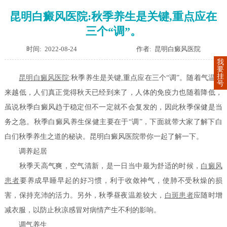
昆明白癜风医院:秋季养生是关键,重点应在
三个“调”。
时间: 2022-08-24
作者: 昆明白癜风医院
我
要
挂
昆明白癜风医院
:秋季养生是关键,重点应在三个“调”。随着气温越
号
来越低，人们真正觉得秋天已经到来了，人体的免疫力也随着降低，
虽说秋季白癜风趋于稳定但不一定就不会复发的，因此秋季保健是当
务之急。秋季白癜风养生保健主要在于“调”，下面就带大家了解下白
白们秋季养生之道的秘诀。昆明白癜风医院带你一起了解一下。
调养起居
秋季天高气爽，空气清新，是一日当中最为舒适的时候，
白癜风
患者
要养成早睡早起的好习惯，利于收敛神气，使肺不受秋燥的损
害，保持充沛的活力。另外，秋季昼夜温差较大，
白斑患者
应随时增
减衣服，以防止秋凉感冒对病情产生不利的影响。
调气养生