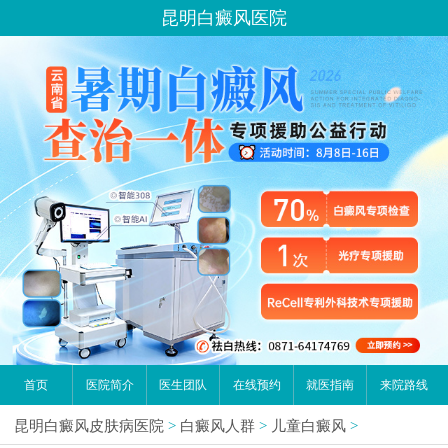
昆明白癜风医院
首页
医院简介
医生团队
在线预约
就医指南
来院路线
昆明白癜风皮肤病医院
>
白癜风人群
>
儿童白癜风
>