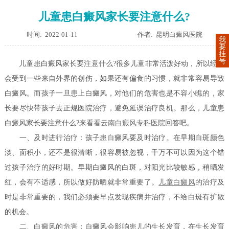
儿童患白癜风家长要注意什么?
时间: 2022-01-11
作者: 昆明白癜风医院
我
要
挂
号
儿童患白癜风家长要注意什么?很多儿童非常活泼好动，所以经常
会受到一些来自外界的创伤，如果还有偏食的习惯，就非常容易导致
白癜风。而孩子一旦患上白癜风，对他们的危害也是不容小瞧的，家
长要尽快带孩子去正规医院治疗，避免延误治疗良机。那么，儿童患
白癜风家长要注意什么?来看看
云南白癜风专科医院
回答吧。
一、及时进行治疗：孩子患白癜风要及时治疗。在早期白斑颜色
淡、面积小，还不是很清晰，很容易被忽视，千万不可以因为这个错
过孩子治疗的好时期。早期白癜风的白斑，对阳光比较敏感，稍晒发
红，会有不适感，所以做好防晒就非常重要了。
儿童白癜风
的治疗及
时是非常重要的，我们必须要早点发现疾病并治疗，不给白斑有扩散
的机会。
二、
白癜风的危害
：白癜风会影响患儿的生长发育，在生长发育