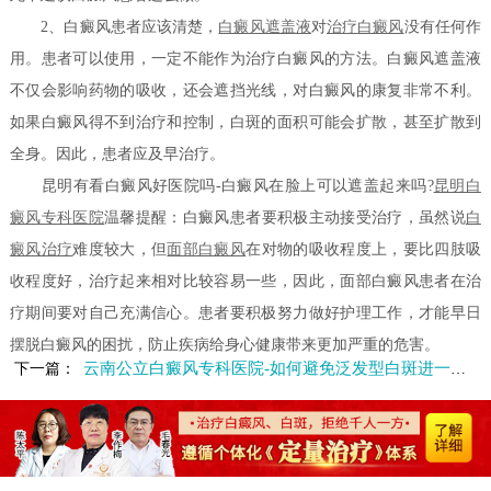
2、白癜风患者应该清楚，
白癜风遮盖液
对
治疗白癜风
没有任何作
用。患者可以使用，一定不能作为治疗白癜风的方法。白癜风遮盖液
不仅会影响药物的吸收，还会遮挡光线，对白癜风的康复非常不利。
如果白癜风得不到治疗和控制，白斑的面积可能会扩散，甚至扩散到
全身。因此，患者应及早治疗。
昆明有看白癜风好医院吗-白癜风在脸上可以遮盖起来吗?
昆明白
癜风专科医院
温馨提醒：白癜风患者要积极主动接受治疗，虽然说
白
癜风治疗
难度较大，但
面部白癜风
在对物的吸收程度上，要比四肢吸
收程度好，治疗起来相对比较容易一些，因此，面部白癜风患者在治
疗期间要对自己充满信心。患者要积极努力做好护理工作，才能早日
摆脱白癜风的困扰，防止疾病给身心健康带来更加严重的危害。
云南公立白癜风专科医院-如何避免泛发型白斑进一步扩散呢
下一篇：