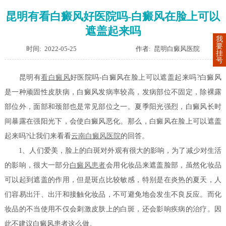
昆明有看白癜风好医院吗-白癜风在脸上可以
遮盖起来吗
我
要
时间: 2022-05-25
作者: 昆明白癜风医院
挂
号
昆明有
看白癜风
好医院吗-白癜风在脸上可以遮盖起来吗?白癜风
是一种顽固性皮肤病，白癜风发病率较高，发病部位不固定，除裸露
部位外，面部和颈部也是常见部位之一。夏季阳光强烈，白癜风长时
间暴露在强阳光下，会使白癜风恶化。那么，白癜风在脸上可以遮盖
起来吗?让我们来看看
云南白癜风医院
的回答。
1、人们爱美，脸上的白斑对外观有很大的影响，为了减少对生活
的影响，很大一部分
白癜风患者
会用化妆品来遮盖脸部，虽然化妆品
可以起到遮盖的作用，但是斑点比较敏感，特别是在炎热的夏天，人
们容易出汗、出汗和接触化妆品，不可避免地会发生不良反应。而化
妆品的不当使用不仅会刺激皮肤上的白斑，还会影响疾病的治疗。因
此不建议白癜风患者这么做。