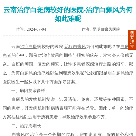
云南治疗白斑病较好的医院-治疗白癜风为何
如此难呢
时间: 2024-07-04
作者: 昆明白癜风医院
我
要
挂
号
云南
治疗白斑
病较好的医院-
治疗白癜风
为何如此难呢？在
白癜风
患者
的心中，那份对治疗效果的期待与现实的落差，常常令人倍感无
奈。白斑的顽固、复发的频繁，让许多患者深感治疗之路的艰辛。那
么，为何
白癜风的治疗
难以达到理想效果呢?让我们跟昆明
白癜风治疗
医院医生一起从以下几个方面探寻答案。
一、病因复杂多样
白癜风的发病机制复杂，涉及遗传、免疫、环境等多种因素。不
同的患者，其发病机制和病情表现可能存在差异。因此，单一的治疗
方案往往难以适用于所有患者，导致治疗效果参差不齐。
二、治疗周期长
白癜风的治疗是一个长期的过程，需要患者有足够的耐心和信