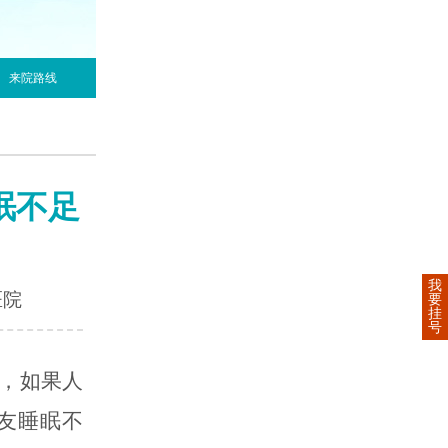
来院路线
眠不足
我
医院
要
挂
号
，如果人
友睡眠不