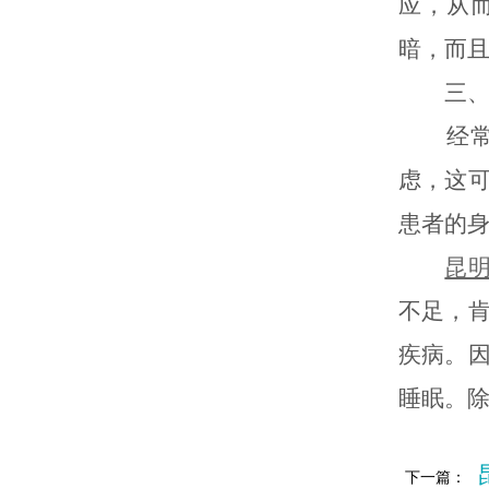
应，从
暗，而
三、引
经常失
虑，这
患者的
昆
不足，
疾病。
睡眠。
下一篇：