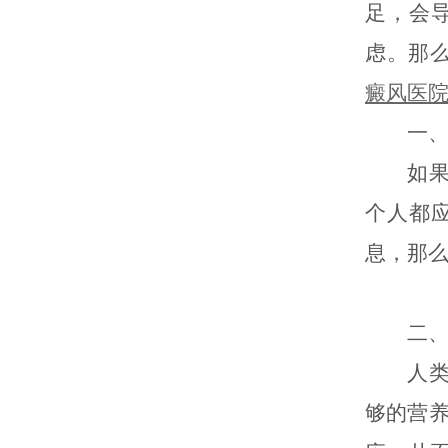
足，会
虑。那
癜风医
一、影
如果你
个人都
息，那
二、危
人类皮
够的营