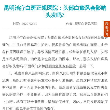
昆明治疗白斑正规医院：头部白癜风会影响
头发吗?
时间: 2022-02-19
作者: 昆明白癜风医院
我
要
挂
号
昆明
治疗白斑
正规医院：头部白癜风会影响头发吗?白癜风是很难
缠的，并且非常容易发生扩散，很多患者的白癜风出现在面部，由于
各种原因耽误了治疗，导致病情不断扩散，经常会扩散到头部，头部
是有很多毛囊的，治疗起来也会更加的困难。那么，那么头部白癜风
会影响头发吗?下面我们来和
昆明白癜风专科医院
一起看一下。
1、毛囊白癜风会影响头发，白癜风的出现和扩散会使黑色素不断
流失，所以此时毛囊和头发堆积是不可避免的。虽然这种情况对形象
有些影响，但不会影响头发的生长。
白斑患者
发现白癜风应立即
去白
癜风
医院治疗，不要拖延，因为
白斑扩散
能力强。如果以后刺激他们
上白班，就有可能全身覆盖，增加治疗难度。因此，早期发现和治疗
是任何
白癜风患者
不可推卸的责任。