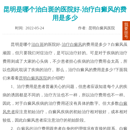
昆明是哪个治白斑的医院好-治疗白癜风的费
用是多少
我
时间: 2022-05-24
作者: 昆明白癜风医院
要
挂
号
昆明是哪个
治白斑
的医院好-
治疗白癜风
的费用是多少？白癜风虽
顽固，但只要我们对症治疗，是可以治疗好的。可是对于疾病的治疗
费用则成了大家的心头病，不少患者担心疾病的治疗费用会太高，所
以也因此耽误了疾病的治疗。那么，治疗白癜风的费用是多少?下面我
们来看看
昆明白癜风医院
的介绍吧!
1、治疗费用是患者普遍关心的问题，但患者应该知道每个人的疾
病的诱因都是不同的，治疗方法也不一样，所以治疗费用也不一样。
因此，对于白癜风疾病的治疗费用还没有具体的数字。但大多数
白癜
风患者
应注意初始治疗，白癜风疾病的初始治疗相对较好，成本相对
较低，因此白癜风患者应注意治疗的初始阶段。
2、
白癜风的治疗
费用跟患者自身的护理情况有直接的联系。白癜