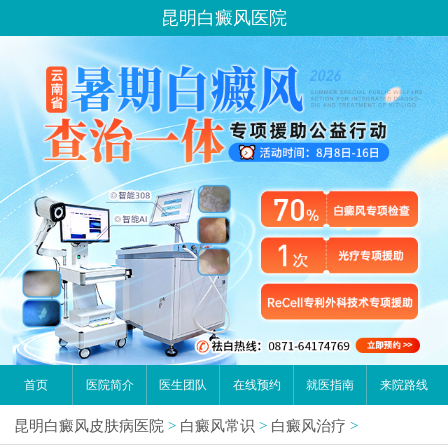
昆明白癜风医院
首页
医院简介
医生团队
在线预约
就医指南
来院路线
昆明白癜风皮肤病医院
>
白癜风常识
>
白癜风治疗
>